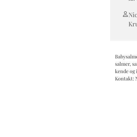
Ni
Kr
Babysalme
salmer, s
kende og i
Kontakt: N