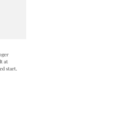
nger
t at
ed start.