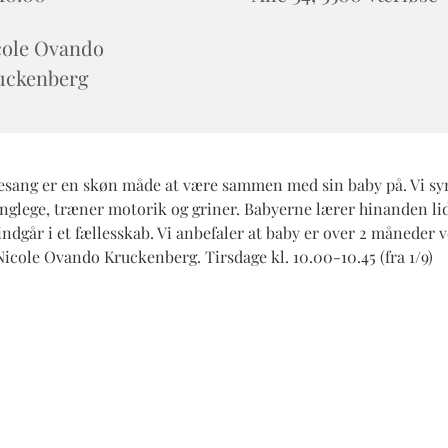
cole Ovando
uckenberg
sang er en skøn måde at være sammen med sin baby på. Vi sy
anglege, træner motorik og griner. Babyerne lærer hinanden lid
ndgår i et fællesskab. Vi anbefaler at baby er over 2 måneder v
icole Ovando Kruckenberg. Tirsdage kl. 10.00-10.45 (fra 1/9)