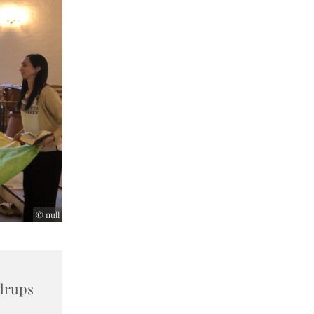
© null
drups