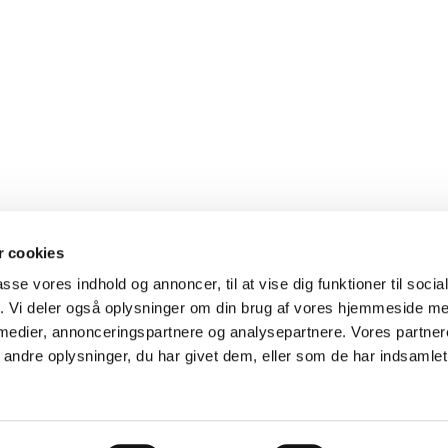
 cookies
passe vores indhold og annoncer, til at vise dig funktioner til soci
fik. Vi deler også oplysninger om din brug af vores hjemmeside m
 medier, annonceringspartnere og analysepartnere. Vores partne
ndre oplysninger, du har givet dem, eller som de har indsamlet 
Privatlivspolitik
Log på ChurchDesk