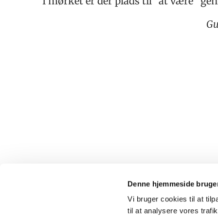
I mørket er der plads til "at være" 
Gu
Denne hjemmeside bruger
Vi bruger cookies til at til
til at analysere vores tra