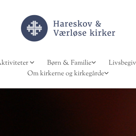
ktiviteter
Børn & Familie
Livsbegi
Om kirkerne og kirkegårde