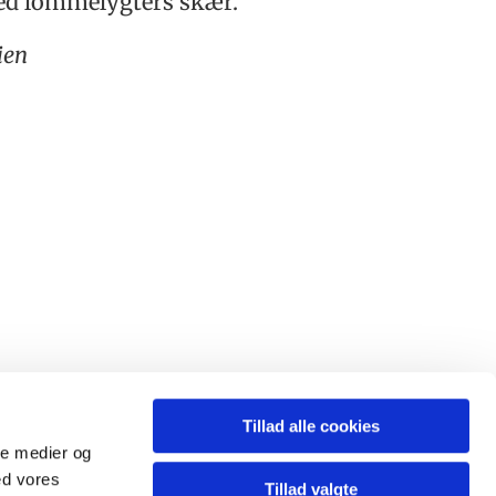
 ved lommelygters skær.
ien
Tillad alle cookies
ale medier og
ed vores
Tillad valgte