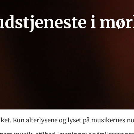
dstjeneste i mø
kket. Kun alterlysene og lyset på musikernes n