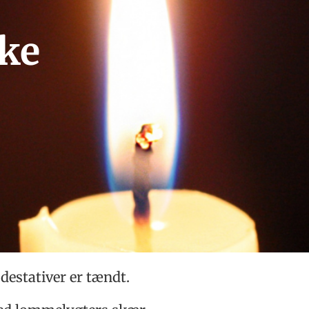
rke
odestativer er tændt.