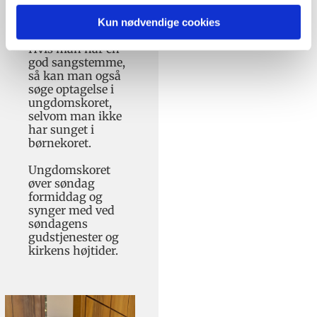
blive lønnet
korsanger.
Kun nødvendige cookies
Hvis man har en
god sangstemme,
så kan man også
søge optagelse i
ungdomskoret,
selvom man ikke
har sunget i
børnekoret.
Ungdomskoret
øver søndag
formiddag og
synger med ved
søndagens
gudstjenester og
kirkens højtider.