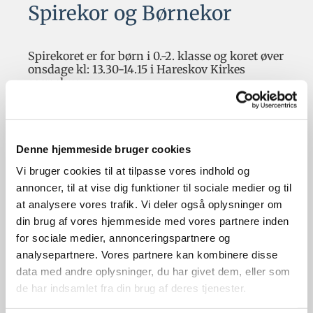
Spirekor og Børnekor
Spirekoret er for børn i 0.-2. klasse og koret øver
onsdage kl: 13.30-14.15 i Hareskov Kirkes
sognehus.
Børnekor for børn i 3.-5. klasse. Koret øver
onsdage kl: 15.20-16.15 i Hareskov Kirkes
sognehus.
Denne hjemmeside bruger cookies
Korene fungerer som en korskole hvor børnene
Vi bruger cookies til at tilpasse vores indhold og
med en legende indgangs-vinkel lærer at synge
annoncer, til at vise dig funktioner til sociale medier og til
rent, holde en rytme og overskue et nodebillede.
at analysere vores trafik. Vi deler også oplysninger om
Vi arbejder med stemme, drama, rytme og krop
din brug af vores hjemmeside med vores partnere inden
og synger sjove sange og børnevenlige salmer.
for sociale medier, annonceringspartnere og
Vi øver også improvisation og drama for at
frigøre og styrke den enkeltes musikalitet.
analysepartnere. Vores partnere kan kombinere disse
data med andre oplysninger, du har givet dem, eller som
Med tiden indstuderes også spirituals, klassisk
de har indsamlet fra din brug af deres tjenester.
og rytmisk musik.