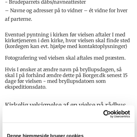
- Brudeparrets dåbs/navneattester
– Navne og adresser på to vidner – ét vidne for hver
af parterne.
Eventuel pyntning i kirken før vielsen aftaler I med
kirketjeneren i den kirke, hvor vielsen skal finde sted
(kordegen kan evt. hjælpe med kontaktoplysninger)
Fotografering ved vielsen skal aftales med præsten.
Hvis I ønsker at ændre navn på bryllupsdagen, så
skal I på forhånd ændre dette på Borger.dk senest 15
dage før vielsen - med bryllupsdatoen som
ekspeditionsdato.
Kirkelig velsignelse af en vielse på rådhus
Det er muligt at få sat en kirkelig ramme om sit
borgerligt indgåede ægteskab. En kirkelig
velsignelse af et borgeligt indgået ægteskab tager
udgangspunkt i et ritual, der minder om det, man
Denne hjemmeside bruger cookies