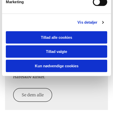
Marketing
Vis detaljer
Tillad alle cookies
Tillad valgte
Mød præsterne
Kun nødvendige cookies
Her kan du finde kontktoplysniner på
præsterne i Værløse, Kirke Værløse og
Hareskov kirker.
Se dem alle