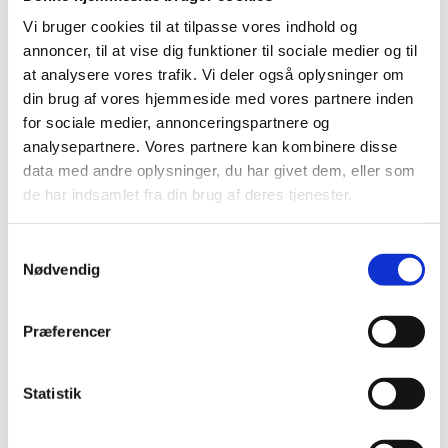
benytter i forbindelse med et kirkebryllup. Der er dog
Vi bruger cookies til at tilpasse vores indhold og
den afgørende forskel, at præsten ikke spørger parret
om de hver især vil tage den anden til ægtefælle.
annoncer, til at vise dig funktioner til sociale medier og til
Dette spørgsmål har parret jo svaret på, da de indgik
at analysere vores trafik. Vi deler også oplysninger om
ægteskab på rådhuset.
din brug af vores hjemmeside med vores partnere inden
for sociale medier, annonceringspartnere og
Ritualet ved kirkelig velsignelse kan varieres, så det
ligner en vielse mest muligt eller så det er tydeligt
analysepartnere. Vores partnere kan kombinere disse
forskelligt fra et kirkebryllup.
data med andre oplysninger, du har givet dem, eller som
de har indsamlet fra din brug af deres tjenester.
Samtykkevalg
Nødvendig
Præferencer
Statistik