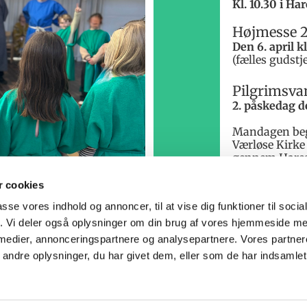
Kl. 10.30 i H
Højmesse 2
Den 6. april k
(fælles gudstj
Pilgrimsva
2. påskedag de
Mandagen beg
Værløse Kirke
gennem Haresk
højmesse for h
efterfulgt af 
 cookies
passe vores indhold og annoncer, til at vise dig funktioner til soci
Tilmelding/af
kirkekontoret
fik. Vi deler også oplysninger om din brug af vores hjemmeside m
 medier, annonceringspartnere og analysepartnere. Vores partne
ndre oplysninger, du har givet dem, eller som de har indsamlet 
Privatlivspolitik
Log på ChurchDesk