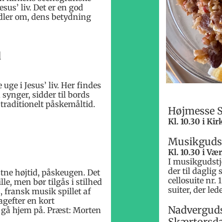
sus’ liv. Det er en god
ndler om, dens betydning
d
e i Jesus’ liv. Her findes
synger, sidder til bords
traditionelt påskemåltid.
Højmesse S
Kl. 10.30 i K
Musikgudst
Kl. 10.30 i V
I musikgudstj
der til daglig 
stne højtid, påskeugen. Det
cellosuite nr.
lle, men bør tilgås i stilhed
suiter, der led
, fransk musik spillet af
agefter en kort
Nadverguds
 gå hjem på. Præst: Morten
Skærtorsd