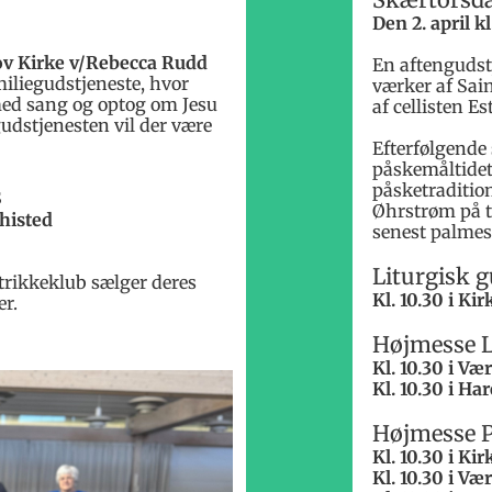
Den 2. april k
kov Kirke v/Rebecca Rudd
En aftengudst
iliegudstjeneste, hvor
værker af Sain
ed sang og optog om Jesu
af cellisten 
gudstjenesten vil der være
Efterfølgende
påskemåltidet 
påsketradition
s
Øhrstrøm på t
Thisted
senest palme
Liturgisk g
trikkeklub sælger deres
Kl. 10.30 i Ki
ær.
Højmesse L
Kl. 10.30 i V
Kl. 10.30 i H
Højmesse P
Kl. 10.30 i K
Kl. 10.30 i V