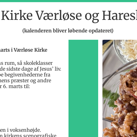
, Kirke Værløse og Hares
(kalenderen bliver løbende opdateret)
rts i Værløse Kirke
ns rum, så skoleklasser
de sidste dage af Jesus’ liv.
be begivenhederne fra
ens præster og andre
 6. marts til:
en i voksenhøjde.
m kirkens scenografiske