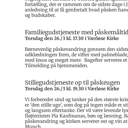
fortælling, der er rammen om de sidste dage i Je
anledning til at få genfortalt hvad påsken ha
og budskaber.
Familiegudstjeneste med påskemålti
Torsdag den 26./3 kl. 17.30 i Værløse Kirke
Børnevenlig påskevandring gennem den sidste ug
udklædningen frem, de vifter med palmeblade, 
med Jesus og meget mere. Bagefter serveres et 
Tilmelding på hjemmesiden.
Stillegudstjeneste op til påskeugen
Torsdag den 26./3 kl. 19.30 i Værløse Kirke
Vi forbereder sind og tanker på den største kri
er 'den stille uge', som dog på ingen måde er sti
og langsom eftertanke. Der vil være levende lys
fløjtenisten Pia Kaufmanas, bøn og læsning. B
påskevandring og kirken serverer ost og vin at
Munch.