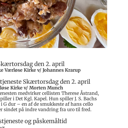
kærtorsdag den 2. april
irke Værløse Kirke v/ Johannes Krarup
jeneste Skærtorsdag den 2. april
ærløse Kirke v/ Morten Munch
enesten medvirker cellisten Therese Åstrand,
spiller i Det Kgl. Kapel. Hun spiller J. S. Bachs
 1 i G dur – en af de smukkeste af hans cello
er sindet på indre vandring fra uro til fred.
tjeneste og påskemåltid
ag