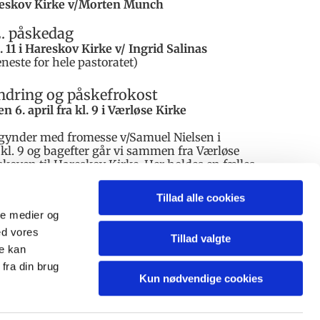
areskov Kirke v/Morten Munch
. påskedag
l. 11 i Hareskov Kirke v/ Ingrid Salinas
eneste for hele pastoratet)
ndring og påskefrokost
n 6. april fra kl. 9 i Værløse Kirke
ynder med fromesse v/Samuel Nielsen i
 kl. 9 og bagefter går vi sammen fra Værløse
oven til Hareskov Kirke. Her holdes en fælles
ele pastoratet v./ Ingrid Salinas kl. 11.00
fælles frokost i kirkens sognehus.
Tillad alle cookies
ale medier og
bud på hjemmesiden eller ved at ringe til
 på 4448 0125.
ed vores
Tillad valgte
re kan
fra din brug
Kun nødvendige cookies