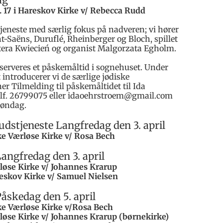
l. 17 i Hareskov Kirke v/ Rebecca Rudd
jeneste med særlig fokus på nadveren; vi hører
t-Saëns, Duruflé, Rheinberger og Bloch, spillet
Estera Kwiecień og organist Malgorzata Egholm.
 serveres et påskemåltid i sognehuset. Under
introducerer vi de særlige jødiske
er Tilmelding til påskemåltidet til Ida
lf. 26799075 eller idaoehrstroem@gmail.com
søndag.
udstjeneste Langfredag den 3. april
rke Værløse Kirke v/ Rosa Bech
angfredag den 3. april
ærløse Kirke v/ Johannes Krarup
areskov Kirke v/ Samuel Nielsen
åskedag den 5. april
irke Værløse Kirke v/Rosa Bech
ærløse Kirke v/ Johannes Krarup (børnekirke)