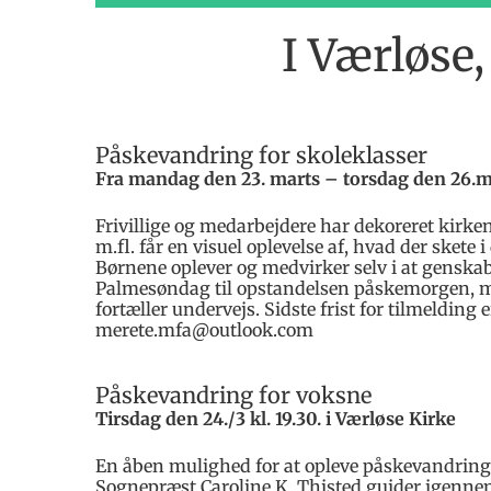
I Værløse
Påskevandring for skoleklasser
Fra mandag den 23. marts – torsdag den 26.ma
Frivillige og medarbejdere har dekoreret kirke
m.fl. får en visuel oplevelse af, hvad der skete i 
Børnene oplever og medvirker selv i at genska
Palmesøndag til opstandelsen påskemorgen, m
fortæller undervejs. Sidste frist for tilmelding er
merete.mfa@outlook.com
Påskevandring for voksne
Tirsdag den 24./3 kl. 19.30. i Værløse Kirke
En åben mulighed for at opleve påskevandring
Sognepræst Caroline K. Thisted guider igenne