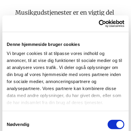
Musikgudstjenester er en vigtig del
af mange kirkers gudstjenester.
Musikken skaber en særlig
stemning, og kan variere fra rolig og
reflekterende til livlig og festlig.
Denne hjemmeside bruger cookies
Musikgudstjenester kan omfatte alt
Vi bruger cookies til at tilpasse vores indhold og
fra klassiske til moderne sange.
annoncer, til at vise dig funktioner til sociale medier og til
at analysere vores trafik. Vi deler også oplysninger om
din brug af vores hjemmeside med vores partnere inden
Musikgudstjenesterne vender tilbage
for sociale medier, annonceringspartnere og
efter sommerferien
analysepartnere. Vores partnere kan kombinere disse
data med andre oplysninger, du har givet dem, eller som
de har indsamlet fra din brug af deres tjenester.
Samtykkevalg
Nødvendig