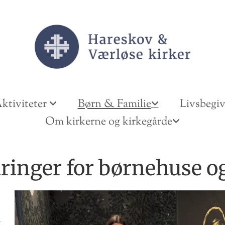
ktiviteter
Børn & Familie
Livsbegi
Om kirkerne og kirkegårde
ringer for børnehuse og
l