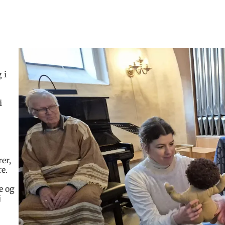
 i
i
er,
e.
e og
i