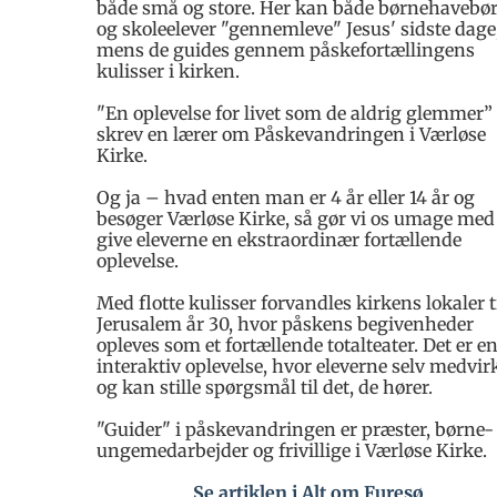
både små og store. Her kan både børnehavebø
og skoleelever "gennemleve" Jesus' sidste dage
mens de guides gennem påskefortællingens
kulisser i kirken.
"En oplevelse for livet som de aldrig glemmer”
skrev en lærer om Påskevandringen i Værløse
Kirke.
Og ja – hvad enten man er 4 år eller 14 år og
besøger Værløse Kirke, så gør vi os umage med
give eleverne en ekstraordinær fortællende
oplevelse.
Med flotte kulisser forvandles kirkens lokaler t
Jerusalem år 30, hvor påskens begivenheder
opleves som et fortællende totalteater. Det er e
interaktiv oplevelse, hvor eleverne selv medvir
og kan stille spørgsmål til det, de hører.
"Guider" i påskevandringen er præster, børne-
ungemedarbejder og frivillige i Værløse Kirke.
Se artiklen i Alt om Furesø