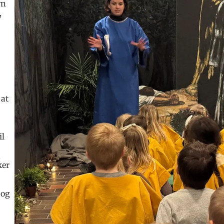
rn
,
 at
il
n
ker
 og