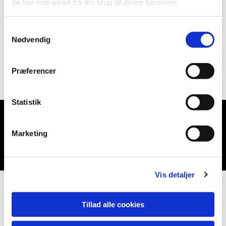
de har indsamlet fra din brug af deres tjenester.
Samtykkevalg
Nødvendig
Præferencer
Statistik
Du vil måske også kunne lide...
Marketing
Vis detaljer
Tillad alle cookies