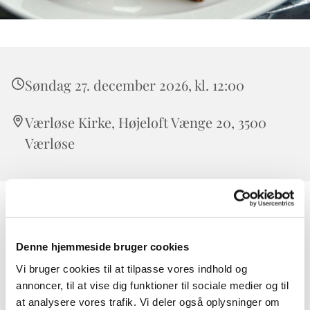
Søndag 27. december 2026, kl. 12:00
Værløse Kirke, Højeloft Vænge 20, 3500
Værløse
Kirkefrokost for store og små efter søndagens
gudstjeneste
Denne hjemmeside bruger cookies
Stil sulten ved kirkens smør-selv-frokost umiddelbart
Vi bruger cookies til at tilpasse vores indhold og
efter gudstjenesten.
annoncer, til at vise dig funktioner til sociale medier og til
at analysere vores trafik. Vi deler også oplysninger om
Tilmelding ikke nødvendig - alle er velkomne.