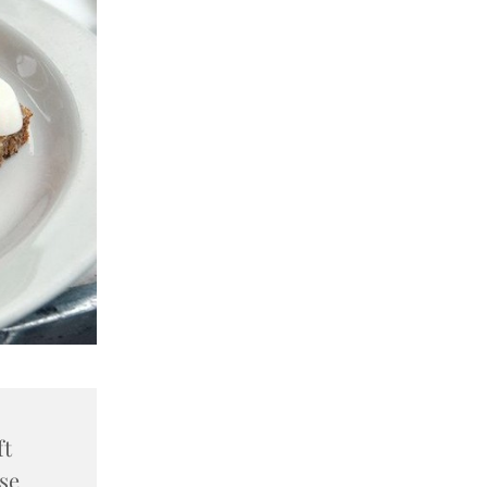
ft
se