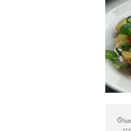
Søn
12: