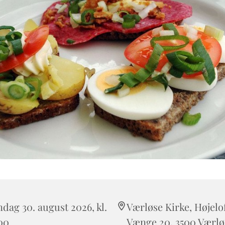
dag 30. august 2026, kl.
Værløse Kirke, Højelo
00
Vænge 20, 3500 Værlø