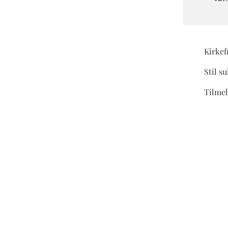
Kirkef
Stil s
Tilmel