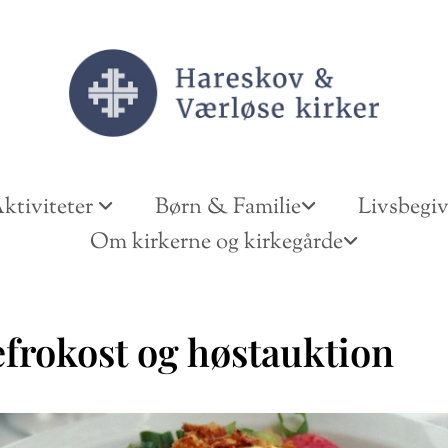
ktiviteter
Børn & Familie
Livsbegi
Om kirkerne og kirkegårde
efrokost og høstauktion