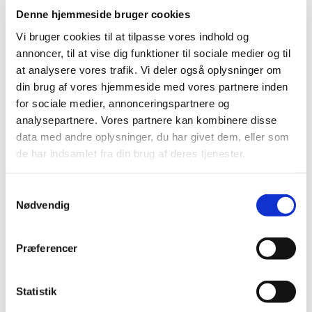
spiser frokost på frilandsmuseet Kulturen og afslutter dagen
Denne hjemmeside bruger cookies
Vi kører i bus fra
med kaffe og kage i Botaniska trädgården.
Vi bruger cookies til at tilpasse vores indhold og
Hareskov kirke kl. 10 og er hjemme igen kl. ca. 17. Pris pr.
annoncer, til at vise dig funktioner til sociale medier og til
deltager 250 kr. inkl. transport, entre, rundvisning og
at analysere vores trafik. Vi deler også oplysninger om
fortæring.
Tilmelding og betaling senest
Max. 50 deltagere.
din brug af vores hjemmeside med vores partnere inden
senest d. 8. august. 2026.
for sociale medier, annonceringspartnere og
Tilmelding til Leif Poulsen på mail
analysepartnere. Vores partnere kan kombinere disse
leif.poulsen.privat@gmail.com
eller tlf. 3166 9075
data med andre oplysninger, du har givet dem, eller som
de har indsamlet fra din brug af deres tjenester.
Betaling til Leif Poulsen på MobilePay nummer 0829LB
Samtykkevalg
Nødvendig
Præferencer
Statistik