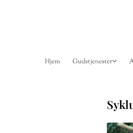
Hjem
Gudstjenester
A
Sykl