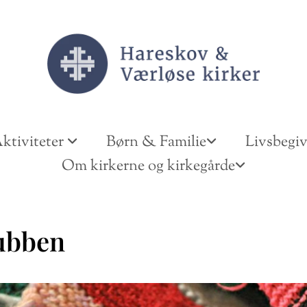
ktiviteter
Børn & Familie
Livsbegi
Om kirkerne og kirkegårde
ubben