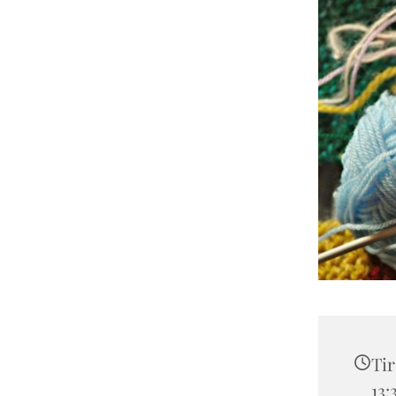
Tir
13: