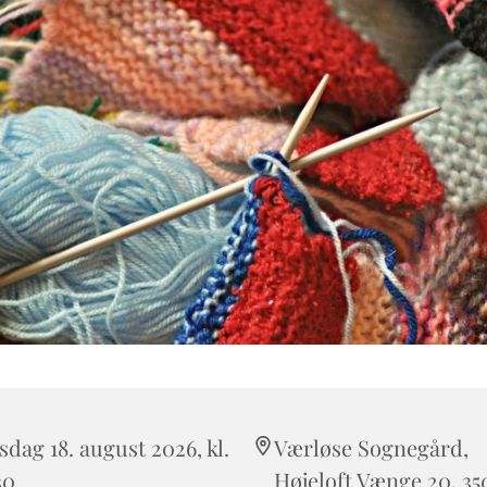
sdag 18. august 2026, kl.
Værløse Sognegård,
30
Højeloft Vænge 20, 35