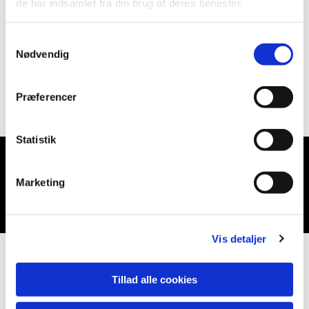
de har indsamlet fra din brug af deres tjenester.
Samtykkevalg
Nødvendig
Præferencer
Statistik
Du vil måske også kunne lide...
Marketing
Vis detaljer
Tillad alle cookies