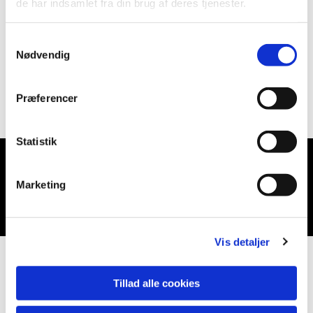
de har indsamlet fra din brug af deres tjenester.
Samtykkevalg
Nødvendig
Præferencer
Statistik
Du vil måske også kunne lide...
Marketing
Vis detaljer
Tillad alle cookies