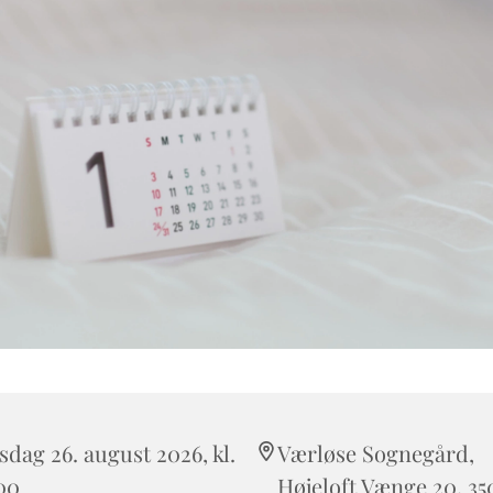
dag 26. august 2026, kl.
Værløse Sognegård,
00
Højeloft Vænge 20, 35