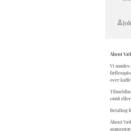
Jo
Åbent Væk
Vi mødes 
fællesspis
over kaff
Tilmelding
0668 elle
Betaling f
Åbent Væk
sognepræs