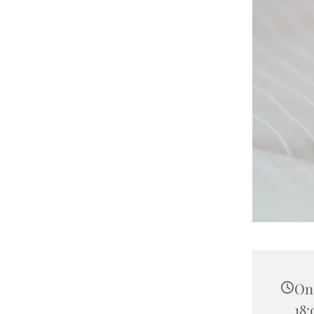
Ons
18: