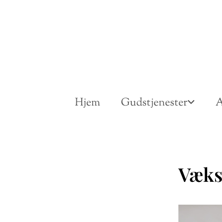
Hjem
Gudstjenester
A
Væks