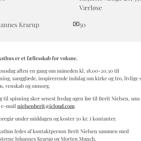
Værløse
hannes Krarup
50
sthus er et fællesskab for voksne.
onsdag aften en gang om måneden kl. 18.00-20.30 til
ning, sangglæde, inspirerende indslag om kirke og tro, livlige
en, venskab og omsorg.
 til spisning sker senest fredag ugen før til Berit Nielsen, sms ti
r e-mail
nielsenberit@icloud.com
oregår under middagen og koster 50 kr. i kontanter.
sthus ledes af kontaktperson Berit Nielsen sammen med
terne Johannes Krarup og Morten Munch.