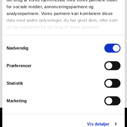
for sociale medier, annonceringspartnere og
analysepartnere. Vores partnere kan kombinere disse
data med andre oplysninger, du har givet dem, eller som
de har indsamlet fra din brug af deres tjenester.
Samtykkevalg
Nødvendig
Præferencer
Statistik
Marketing
Vis detaljer