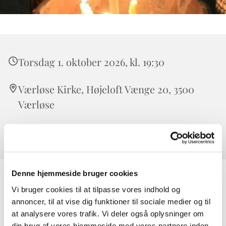
Torsdag 1. oktober 2026, kl. 19:30
Værløse Kirke, Højeloft Vænge 20, 3500
Værløse
Morten Munch
Denne hjemmeside bruger cookies
Tid til eftertanke i en travl verden. Meditative sange,
Vi bruger cookies til at tilpasse vores indhold og
musik, bøn, læsning og lystænding. Efter gudstjenesten
annoncer, til at vise dig funktioner til sociale medier og til
serveres ost og vin.
at analysere vores trafik. Vi deler også oplysninger om
din brug af vores hjemmeside med vores partnere inden