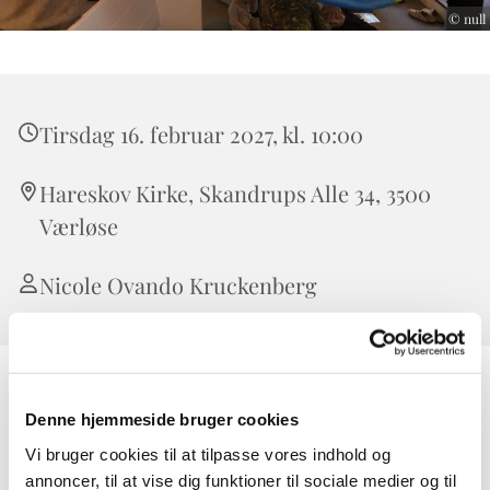
© null
Tirsdag 16. februar 2027, kl. 10:00
Hareskov Kirke, Skandrups Alle 34, 3500
Værløse
Nicole Ovando Kruckenberg
Babysalmesang er en skøn måde at være sammen med sin
Denne hjemmeside bruger cookies
baby på. Vi synger salmer, sanglege, træner motorik og
griner. Babyerne lærer hinanden lidt at kende og indgår i
Vi bruger cookies til at tilpasse vores indhold og
et fællesskab. Vi anbefaler at baby er over 2 måneder ved
annoncer, til at vise dig funktioner til sociale medier og til