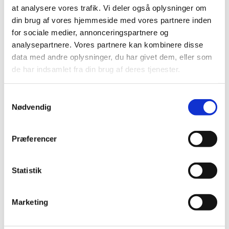
start.
at analysere vores trafik. Vi deler også oplysninger om
Kontakt: Nicole Ovando Kruckenberg. Tirsdage kl. 10.00-
din brug af vores hjemmeside med vores partnere inden
10.45 (fra 1/9)
for sociale medier, annonceringspartnere og
analysepartnere. Vores partnere kan kombinere disse
data med andre oplysninger, du har givet dem, eller som
de har indsamlet fra din brug af deres tjenester.
Samtykkevalg
Nødvendig
Præferencer
Statistik
Marketing