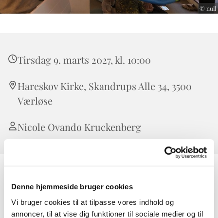
© null
Tirsdag 9. marts 2027, kl. 10:00
Hareskov Kirke, Skandrups Alle 34, 3500
Værløse
Nicole Ovando Kruckenberg
Babysalmesang er en skøn måde at være sammen med sin
Denne hjemmeside bruger cookies
baby på. Vi synger salmer, sanglege, træner motorik og
griner. Babyerne lærer hinanden lidt at kende og indgår i
Vi bruger cookies til at tilpasse vores indhold og
et fællesskab. Vi anbefaler at baby er over 2 måneder ved
annoncer, til at vise dig funktioner til sociale medier og til