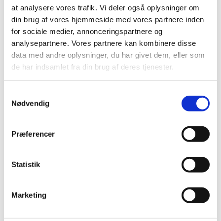
start.
at analysere vores trafik. Vi deler også oplysninger om
Kontakt: Nicole Ovando Kruckenberg. Tirsdage kl. 10.00-
din brug af vores hjemmeside med vores partnere inden
10.45 (fra 1/9)
for sociale medier, annonceringspartnere og
analysepartnere. Vores partnere kan kombinere disse
data med andre oplysninger, du har givet dem, eller som
de har indsamlet fra din brug af deres tjenester.
Samtykkevalg
Nødvendig
Præferencer
Statistik
Marketing