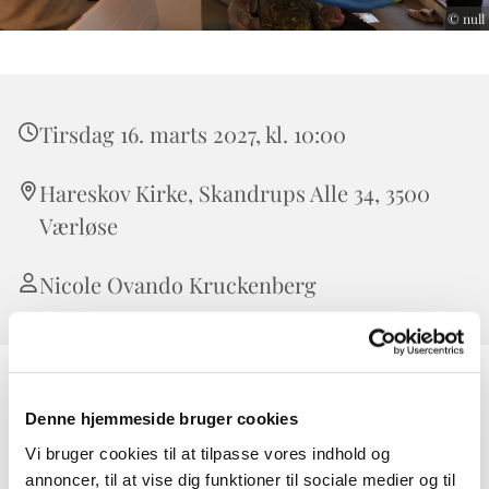
© null
Tirsdag 16. marts 2027, kl. 10:00
Hareskov Kirke, Skandrups Alle 34, 3500
Værløse
Nicole Ovando Kruckenberg
Babysalmesang er en skøn måde at være sammen med sin
Denne hjemmeside bruger cookies
baby på. Vi synger salmer, sanglege, træner motorik og
griner. Babyerne lærer hinanden lidt at kende og indgår i
Vi bruger cookies til at tilpasse vores indhold og
et fællesskab. Vi anbefaler at baby er over 2 måneder ved
annoncer, til at vise dig funktioner til sociale medier og til