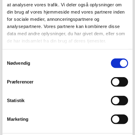
start.
at analysere vores trafik. Vi deler også oplysninger om
Kontakt: Nicole Ovando Kruckenberg. Tirsdage kl. 10.00-
din brug af vores hjemmeside med vores partnere inden
10.45 (fra 1/9)
for sociale medier, annonceringspartnere og
analysepartnere. Vores partnere kan kombinere disse
data med andre oplysninger, du har givet dem, eller som
de har indsamlet fra din brug af deres tjenester.
Samtykkevalg
Nødvendig
Præferencer
Statistik
Marketing