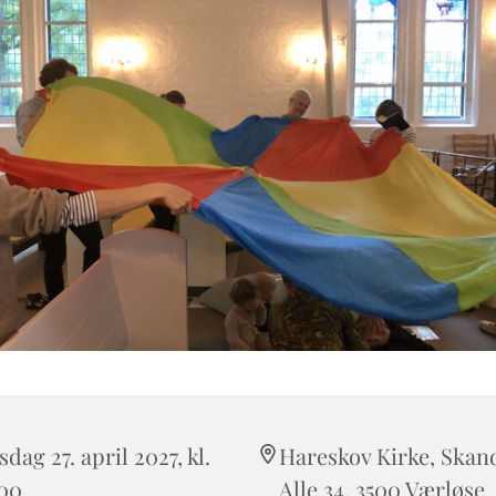
sdag 27. april 2027, kl.
Hareskov Kirke, Skan
:00
Alle 34, 3500 Værløse