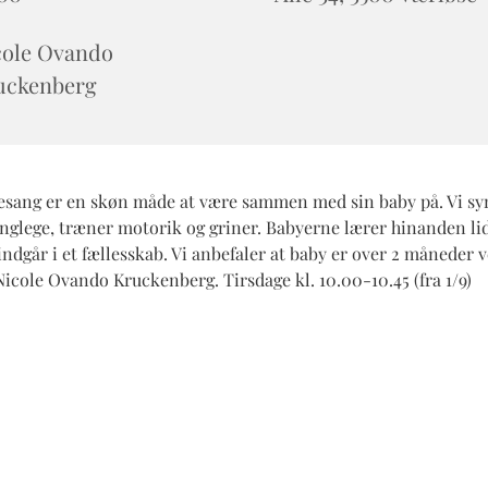
cole Ovando
uckenberg
sang er en skøn måde at være sammen med sin baby på. Vi sy
anglege, træner motorik og griner. Babyerne lærer hinanden lid
ndgår i et fællesskab. Vi anbefaler at baby er over 2 måneder v
icole Ovando Kruckenberg. Tirsdage kl. 10.00-10.45 (fra 1/9)