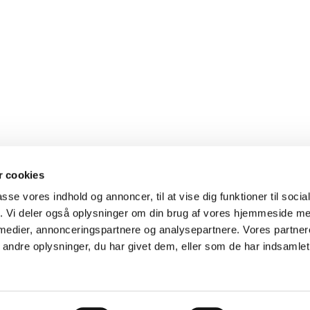
 cookies
passe vores indhold og annoncer, til at vise dig funktioner til soci
fik. Vi deler også oplysninger om din brug af vores hjemmeside m
 medier, annonceringspartnere og analysepartnere. Vores partne
ndre oplysninger, du har givet dem, eller som de har indsamlet 
Privatlivspolitik
Log på ChurchDesk