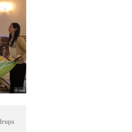
© null
drups