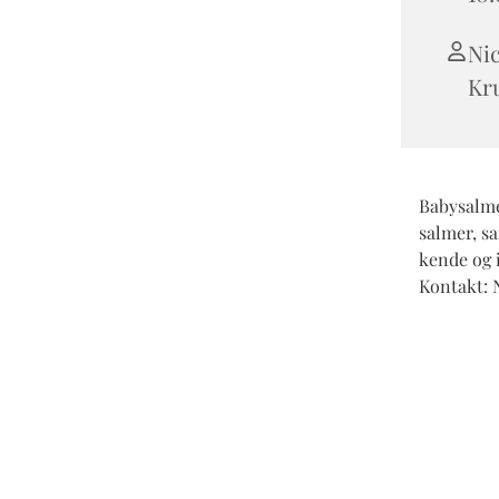
Ni
Kr
Babysalme
salmer, s
kende og i
Kontakt: N