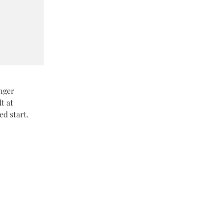
nger
t at
ed start.