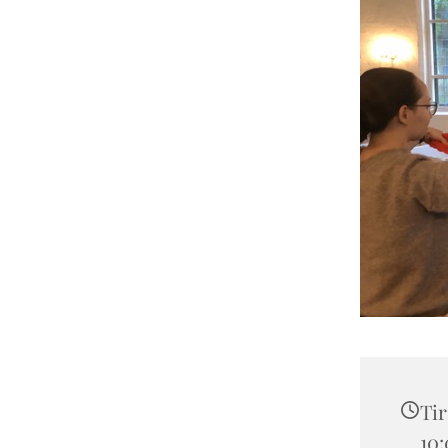
Tir
10