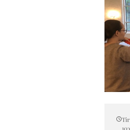
Tir
10