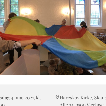
sdag 4. maj 2027, kl.
Hareskov Kirke, Skan
:00
Alle 34, 3500 Værløse