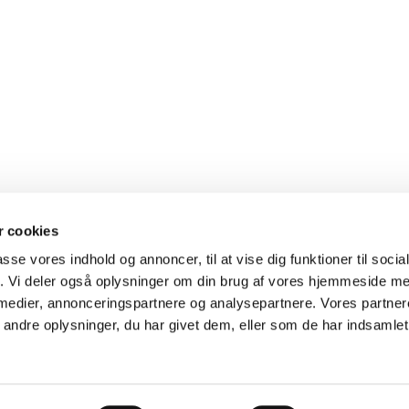
 cookies
passe vores indhold og annoncer, til at vise dig funktioner til soci
fik. Vi deler også oplysninger om din brug af vores hjemmeside m
 medier, annonceringspartnere og analysepartnere. Vores partne
ndre oplysninger, du har givet dem, eller som de har indsamlet 
Privatlivspolitik
Log på ChurchDesk