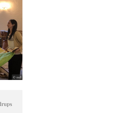
© null
drups