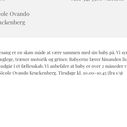
cole Ovando
uckenberg
sang er en skøn måde at være sammen med sin baby på. Vi sy
anglege, træner motorik og griner. Babyerne lærer hinanden lid
ndgår i et fællesskab. Vi anbefaler at baby er over 2 måneder v
icole Ovando Kruckenberg. Tirsdage kl. 10.00-10.45 (fra 1/9)