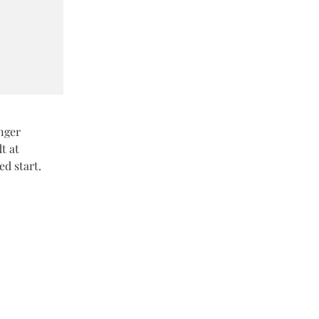
nger
t at
ed start.