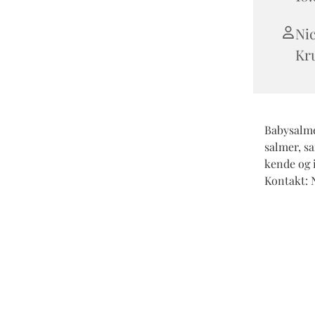
Ni
Kr
Babysalme
salmer, s
kende og i
Kontakt: N