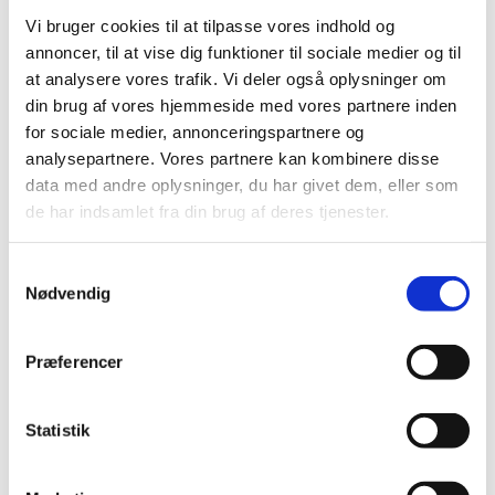
og vi hygger, synger og leger. Vi får også lidt godt at spise
Vi bruger cookies til at tilpasse vores indhold og
og drikke.
annoncer, til at vise dig funktioner til sociale medier og til
Vi er med til første del af frimessen 10.30 og går ud i
at analysere vores trafik. Vi deler også oplysninger om
samlet flok, inden prædikenen starter.
din brug af vores hjemmeside med vores partnere inden
for sociale medier, annonceringspartnere og
Børnekirken ledes denne søndag af børne- og
analysepartnere. Vores partnere kan kombinere disse
ungemedarbejder, Anne-Katrine og en gruppe frivillige
data med andre oplysninger, du har givet dem, eller som
de har indsamlet fra din brug af deres tjenester.
Samtykkevalg
Nødvendig
Præferencer
Statistik