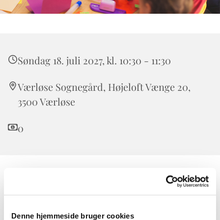
Søndag 18. juli 2027, kl. 10:30 - 11:30
Værløse Sognegård, Højeloft Vænge 20,
3500 Værløse
0
Børnekirken er for alle børn. Forældre, bedsteforældre,
onkler og tanter er også meget velkomne.
I Børnekirken taler vi om Bibelens historier i børnehøjde
Denne hjemmeside bruger cookies