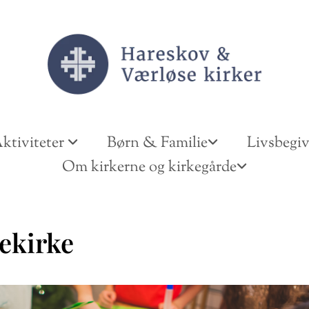
ktiviteter
Børn & Familie
Livsbegi
Om kirkerne og kirkegårde
ekirke