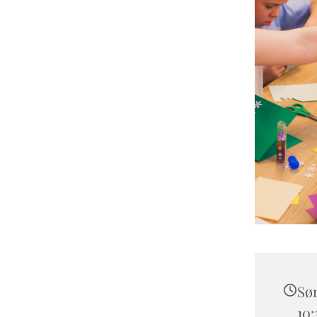
Søn
10: