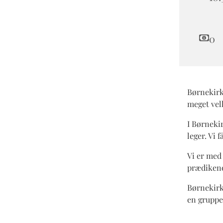
0
Børnekirke
meget ve
I Børnekir
leger. Vi f
Vi er med 
prædikene
Børnekirk
en gruppe 