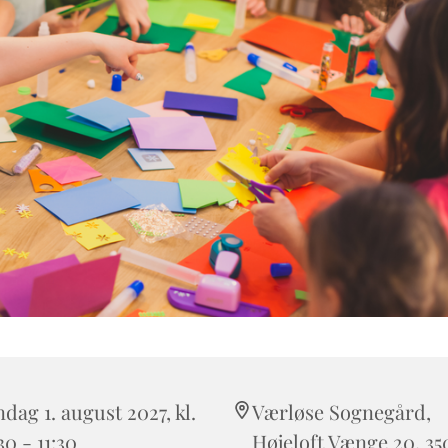
dag 1. august 2027, kl.
Værløse Sognegård,
30 - 11:30
Højeloft Vænge 20, 35