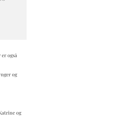
 er også
ynger og
Katrine og