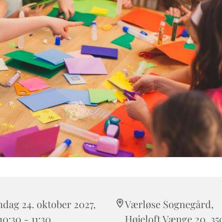
dag 24. oktober 2027,
Værløse Sognegård,
 10:30 - 11:30
Højeloft Vænge 20, 35