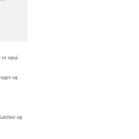
 er også
ynger og
Katrine og