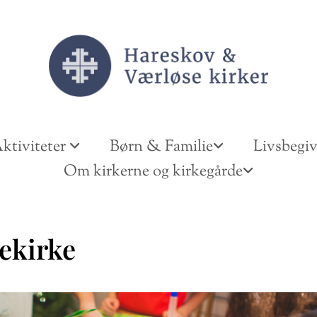
ktiviteter
Børn & Familie
Livsbegi
Om kirkerne og kirkegårde
ekirke