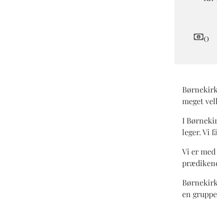
0
Børnekirke
meget ve
I Børnekir
leger. Vi f
Vi er med 
prædikene
Børnekirk
en gruppe 