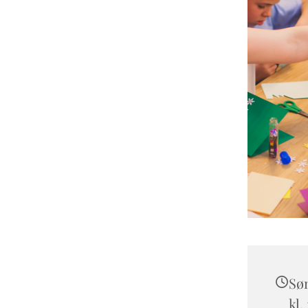
Søn
kl.