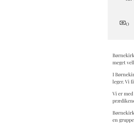
0
Børnekirke
meget ve
I Børnekir
leger. Vi f
Vi er med 
prædikene
Børnekirk
en gruppe 