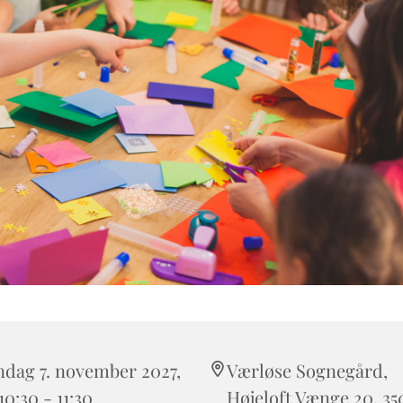
ndag 7. november 2027,
Værløse Sognegård,
 10:30 - 11:30
Højeloft Vænge 20, 35