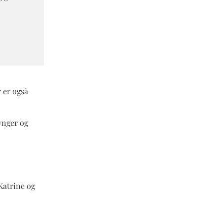
 er også
ynger og
Katrine og