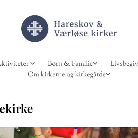
ktiviteter
Børn & Familie
Livsbegi
Om kirkerne og kirkegårde
ekirke