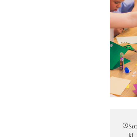
Sø
kl.