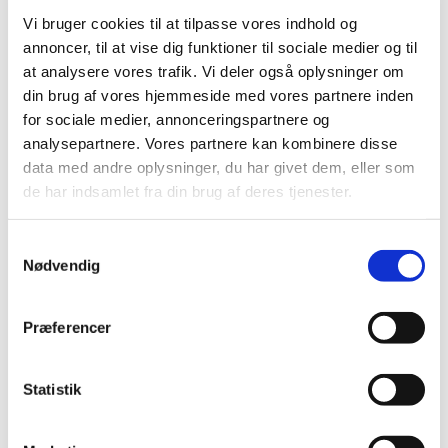
og vi hygger, synger og leger. Vi får også lidt godt at spise
Vi bruger cookies til at tilpasse vores indhold og
og drikke.
annoncer, til at vise dig funktioner til sociale medier og til
Vi er med til første del af frimessen 10.30 og går ud i
at analysere vores trafik. Vi deler også oplysninger om
samlet flok, inden prædikenen starter.
din brug af vores hjemmeside med vores partnere inden
for sociale medier, annonceringspartnere og
Børnekirken ledes denne søndag af børne- og
analysepartnere. Vores partnere kan kombinere disse
ungemedarbejder, Anne-Katrine og en gruppe frivillige
data med andre oplysninger, du har givet dem, eller som
de har indsamlet fra din brug af deres tjenester.
Samtykkevalg
Nødvendig
Præferencer
Statistik