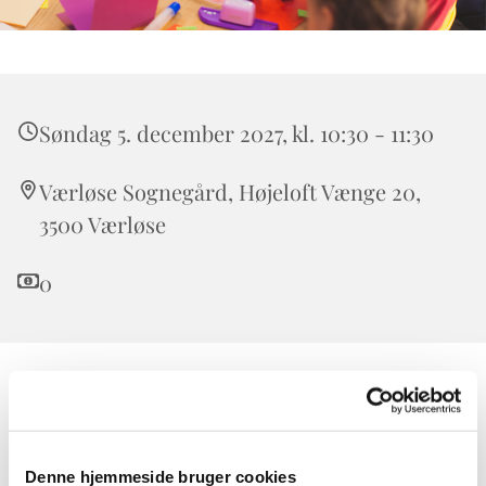
Søndag 5. december 2027, kl. 10:30 - 11:30
Værløse Sognegård, Højeloft Vænge 20,
3500 Værløse
0
Børnekirken er for alle børn. Forældre, bedsteforældre,
onkler og tanter er også meget velkomne.
I Børnekirken taler vi om Bibelens historier i børnehøjde
Denne hjemmeside bruger cookies