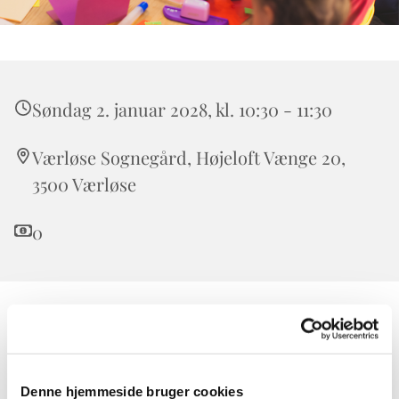
Søndag 2. januar 2028, kl. 10:30 - 11:30
Værløse Sognegård, Højeloft Vænge 20,
3500 Værløse
0
Børnekirken er for alle børn. Forældre, bedsteforældre,
onkler og tanter er også meget velkomne.
I Børnekirken taler vi om Bibelens historier i børnehøjde
Denne hjemmeside bruger cookies