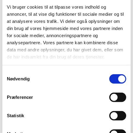
og vi hygger, synger og leger. Vi får også lidt godt at spise
Vi bruger cookies til at tilpasse vores indhold og
og drikke.
annoncer, til at vise dig funktioner til sociale medier og til
Vi er med til første del af frimessen 10.30 og går ud i
at analysere vores trafik. Vi deler også oplysninger om
samlet flok, inden prædikenen starter.
din brug af vores hjemmeside med vores partnere inden
for sociale medier, annonceringspartnere og
Børnekirken ledes denne søndag af børne- og
analysepartnere. Vores partnere kan kombinere disse
ungemedarbejder, Anne-Katrine og en gruppe frivillige
data med andre oplysninger, du har givet dem, eller som
de har indsamlet fra din brug af deres tjenester.
Samtykkevalg
Nødvendig
Præferencer
Statistik