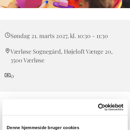
Søndag 21. marts 2027, kl. 10:30 - 11:30
Værløse Sognegård, Højeloft Vænge 20,
3500 Værløse
0
Børnekirken er for alle børn. Forældre, bedsteforældre,
onkler og tanter er også meget velkomne.
I Børnekirken taler vi om Bibelens historier i børnehøjde
Denne hjemmeside bruger cookies