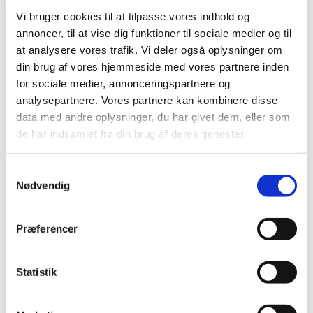
og vi hygger, synger og leger. Vi får også lidt godt at spise
Vi bruger cookies til at tilpasse vores indhold og
og drikke.
annoncer, til at vise dig funktioner til sociale medier og til
Vi er med til første del af gudstjenesten10.30 og går ud i
at analysere vores trafik. Vi deler også oplysninger om
samlet flok, inden prædikenen starter.
din brug af vores hjemmeside med vores partnere inden
for sociale medier, annonceringspartnere og
Børnekirken ledes af børne- og ungemedarbejder, Anne-
analysepartnere. Vores partnere kan kombinere disse
Katrine og en gruppe frivillige
data med andre oplysninger, du har givet dem, eller som
de har indsamlet fra din brug af deres tjenester.
Samtykkevalg
Nødvendig
Præferencer
Statistik