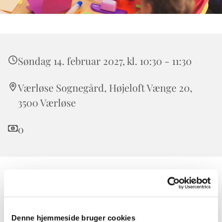
Søndag 14. februar 2027, kl. 10:30 - 11:30
Værløse Sognegård, Højeloft Vænge 20,
3500 Værløse
0
Børnekirken er for alle børn. Forældre, bedsteforældre,
onkler og tanter er også meget velkomne.
I Børnekirken taler vi om Bibelens historier i børnehøjde
Denne hjemmeside bruger cookies