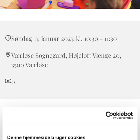
Søndag 17. januar 2027, kl. 10:30 - 11:30
Værløse Sognegård, Højeloft Vænge 20,
3500 Værløse
0
Børnekirken er for alle børn. Forældre, bedsteforældre,
onkler og tanter er også meget velkomne.
I Børnekirken taler vi om Bibelens historier i børnehøjde
Denne hjemmeside bruger cookies