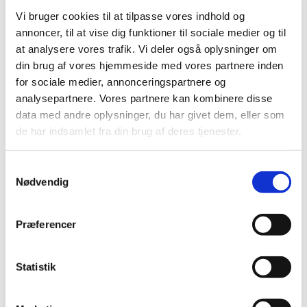
og vi hygger, synger og leger. Vi får også lidt godt at spise
Vi bruger cookies til at tilpasse vores indhold og
og drikke.
annoncer, til at vise dig funktioner til sociale medier og til
Vi er med til første del af gudstjenesten10.30 og går ud i
at analysere vores trafik. Vi deler også oplysninger om
samlet flok, inden prædikenen starter.
din brug af vores hjemmeside med vores partnere inden
for sociale medier, annonceringspartnere og
Børnekirken ledes af børne- og ungemedarbejder, Anne-
analysepartnere. Vores partnere kan kombinere disse
Katrine og en gruppe frivillige
data med andre oplysninger, du har givet dem, eller som
de har indsamlet fra din brug af deres tjenester.
Samtykkevalg
Nødvendig
Præferencer
Statistik