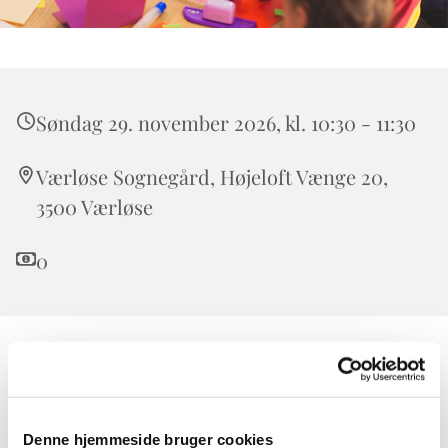
Søndag 29. november 2026, kl. 10:30 - 11:30
Værløse Sognegård, Højeloft Vænge 20,
3500 Værløse
0
Børnekirken er for alle børn. Forældre, bedsteforældre,
onkler og tanter er også meget velkomne.
I Børnekirken taler vi om Bibelens historier i børnehøjde
Denne hjemmeside bruger cookies