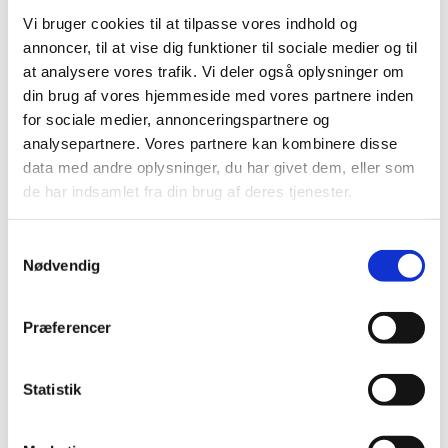
og vi hygger, synger og leger. Vi får også lidt godt at spise
Vi bruger cookies til at tilpasse vores indhold og
og drikke.
annoncer, til at vise dig funktioner til sociale medier og til
Vi er med til første del af gudstjenesten10.30 og går ud i
at analysere vores trafik. Vi deler også oplysninger om
samlet flok, inden prædikenen starter.
din brug af vores hjemmeside med vores partnere inden
for sociale medier, annonceringspartnere og
Børnekirken ledes af børne- og ungemedarbejder, Anne-
analysepartnere. Vores partnere kan kombinere disse
Katrine og en gruppe frivillige
data med andre oplysninger, du har givet dem, eller som
de har indsamlet fra din brug af deres tjenester.
Samtykkevalg
Nødvendig
Præferencer
Statistik