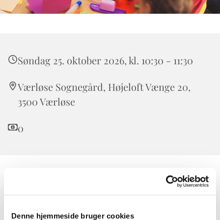
Søndag 25. oktober 2026, kl. 10:30 - 11:30
Værløse Sognegård, Højeloft Vænge 20,
3500 Værløse
0
Børnekirken er for alle børn. Forældre, bedsteforældre,
onkler og tanter er også meget velkomne.
I Børnekirken taler vi om Bibelens historier i børnehøjde
Denne hjemmeside bruger cookies