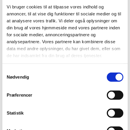
og vi hygger, synger og leger. Vi får også lidt godt at spise
Vi bruger cookies til at tilpasse vores indhold og
og drikke.
annoncer, til at vise dig funktioner til sociale medier og til
Vi er med til første del af gudstjenesten10.30 og går ud i
at analysere vores trafik. Vi deler også oplysninger om
samlet flok, inden prædikenen starter.
din brug af vores hjemmeside med vores partnere inden
for sociale medier, annonceringspartnere og
Børnekirken ledes af børne- og ungemedarbejder, Anne-
analysepartnere. Vores partnere kan kombinere disse
Katrine og en gruppe frivillige
data med andre oplysninger, du har givet dem, eller som
de har indsamlet fra din brug af deres tjenester.
Samtykkevalg
Nødvendig
Præferencer
Statistik