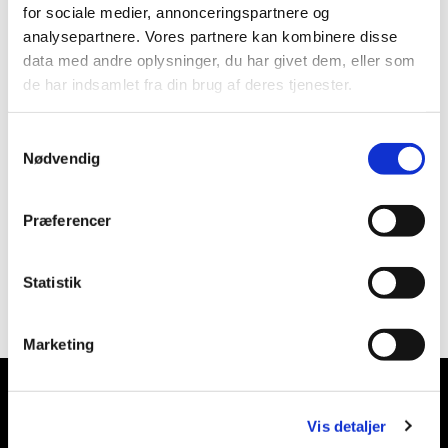
for sociale medier, annonceringspartnere og
analysepartnere. Vores partnere kan kombinere disse
data med andre oplysninger, du har givet dem, eller som
de har indsamlet fra din brug af deres tjenester.
Samtykkevalg
Nødvendig
Præferencer
Statistik
Marketing
Du vil måske også kunne lide...
Vis detaljer