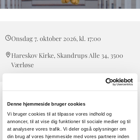
Onsdag 7. oktober 2026, kl. 17:00
Hareskov Kirke, Skandrups Alle 34, 3500
Værløse
Børn og deres familier er velkommen til fællesspisning i
Denne hjemmeside bruger cookies
sognehuset med leg eller kreativ aktivitet for børnene.
Efter vi har spist går vi sammen over i kirken hvor
Vi bruger cookies til at tilpasse vores indhold og
præsten fortæller en godnathistorie og vi synger
annoncer, til at vise dig funktioner til sociale medier og til
sammen. Man må gerne tage bamse og nattøj med:)
at analysere vores trafik. Vi deler også oplysninger om
din brug af vores hjemmeside med vores partnere inden