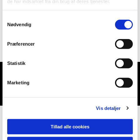
de har indsamlet fra din brug af deres tjenester.
Samtykkevalg
Nødvendig
Præferencer
Statistik
Du vil måske også kunne lide...
Marketing
Vis detaljer
Tillad alle cookies