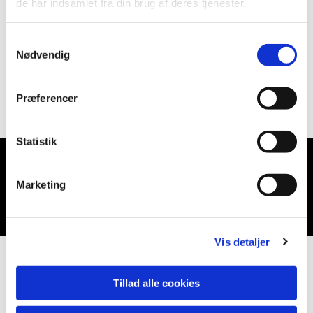
de har indsamlet fra din brug af deres tjenester.
Samtykkevalg
Nødvendig
Præferencer
Statistik
Du vil måske også kunne lide...
Marketing
Vis detaljer
Tillad alle cookies