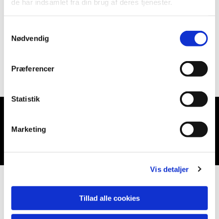
de har indsamlet fra din brug af deres tjenester.
Samtykkevalg
Nødvendig
Præferencer
Statistik
Du vil måske også kunne lide...
Marketing
Vis detaljer
Tillad alle cookies