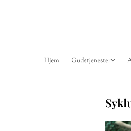
Hjem
Gudstjenester
A
Sykl