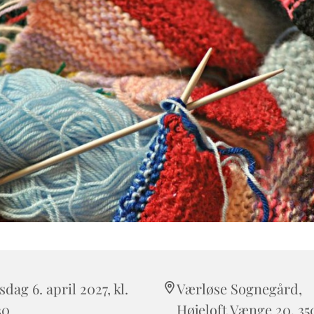
sdag 6. april 2027, kl.
Værløse Sognegård,
30
Højeloft Vænge 20, 35