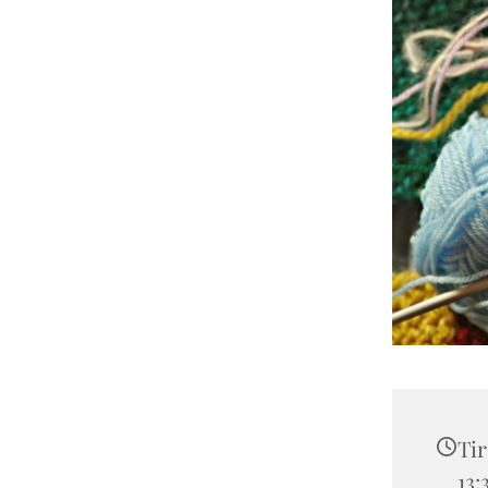
Tir
13: