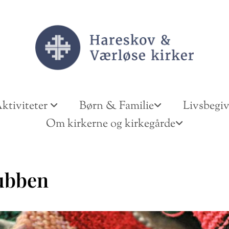
ktiviteter
Børn & Familie
Livsbegi
Om kirkerne og kirkegårde
ubben