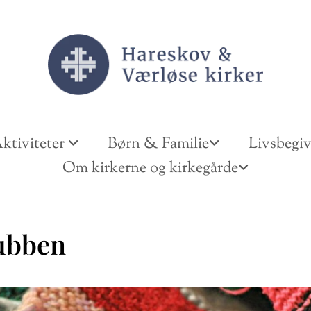
ktiviteter
Børn & Familie
Livsbegi
Om kirkerne og kirkegårde
ubben