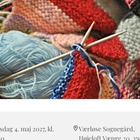
sdag 4. maj 2027, kl.
Værløse Sognegård,
30
Højeloft Vænge 20, 35