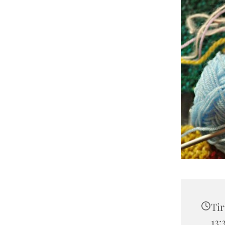
Tir
13: