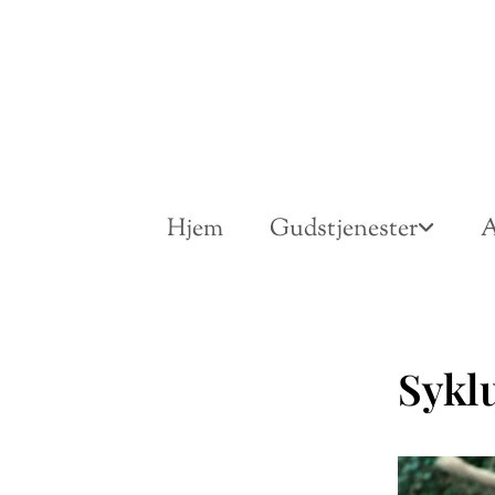
Hjem
Gudstjenester
A
Sykl